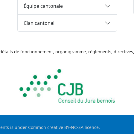
Équipe cantonale
Clan cantonal
 détails de fonctionnement, organigramme, réglements, directives,
ntents is under Common creative BY-NC-SA licence.